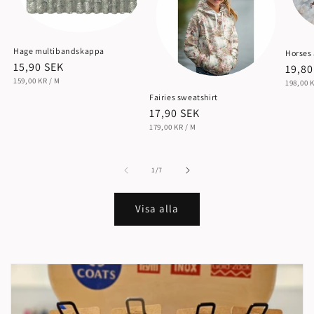
Hage multibandskappa
Horses 
Ordinarie
15,90 SEK
Ordin
19,80
ENHETSPRIS
pris
PER
159,00 KR
/
M
ENHETS
pris
198,00 
Fairies sweatshirt
Ordinarie
17,90 SEK
ENHETSPRIS
pris
PER
179,00 KR
/
M
av
1
/
7
Visa alla