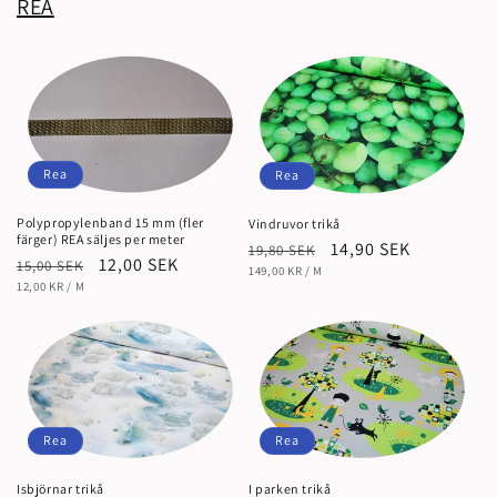
REA
Rea
Rea
Polypropylenband 15 mm (fler
Vindruvor trikå
färger) REA säljes per meter
Ordinarie
Försäljningspris
14,90 SEK
19,80 SEK
Ordinarie
Försäljningspris
12,00 SEK
15,00 SEK
ENHETSPRIS
pris
PER
149,00 KR
/
M
ENHETSPRIS
pris
PER
12,00 KR
/
M
Rea
Rea
Isbjörnar trikå
I parken trikå