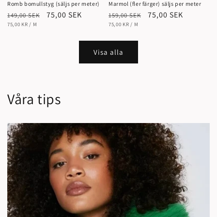
Romb bomullstyg (säljs per meter)
Marmol (fler färger) säljs per meter
Ordinarie
Försäljningspris
75,00 SEK
Ordinarie
Försäljningspris
75,00 SEK
149,00 SEK
159,00 SEK
ENHETSPRIS
pris
PER
ENHETSPRIS
pris
PER
75,00 KR
/
M
75,00 KR
/
M
Visa alla
Våra tips