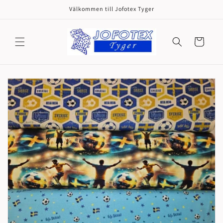
vidare
Välkommen till Jofotex Tyger
till
innehåll
Varukorg