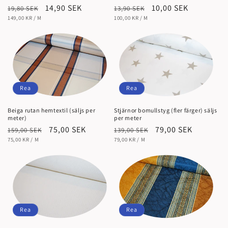
Ordinarie
Försäljningspris
14,90 SEK
Ordinarie
Försäljningspris
10,00 SEK
19,80 SEK
13,90 SEK
ENHETSPRIS
pris
PER
ENHETSPRIS
pris
PER
149,00 KR
/
M
100,00 KR
/
M
Rea
Rea
Beiga rutan hemtextil (säljs per
Stjärnor bomullstyg (fler färger) säljs
meter)
per meter
Ordinarie
Försäljningspris
75,00 SEK
Ordinarie
Försäljningspris
79,00 SEK
159,00 SEK
139,00 SEK
ENHETSPRIS
pris
PER
ENHETSPRIS
pris
PER
75,00 KR
/
M
79,00 KR
/
M
Rea
Rea