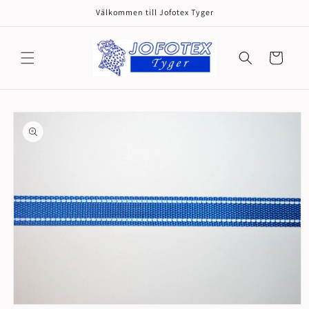
vidare
Välkommen till Jofotex Tyger
till
innehåll
Varukorg
å vidare till
roduktinformation
Öppna