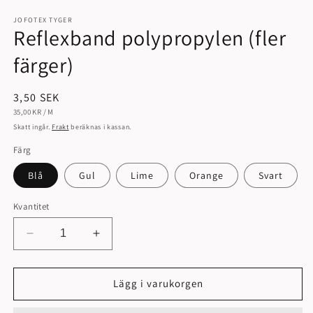
mediet
1
JOFOTEX TYGER
Reflexband polypropylen (fler
i
modalfönster
färger)
Ordinarie
3,50 SEK
ENHETSPRIS
PER
pris
35,00 KR
/
M
Skatt ingår.
Frakt
beräknas i kassan.
Färg
Blå
Gul
Lime
Orange
Svart
Kvantitet
Minska
Öka
kvantitet
kvantitet
för
för
Reflexband
Reflexband
Lägg i varukorgen
polypropylen
polypropylen
(fler
(fler