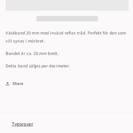
färger)
färger)
Väskband 20 mm med invävd reflex tråd. Perfekt för den som
vill synas i mörkret.
Bandet är ca. 20 mm brett.
Detta band säljes per decimeter.
Share
Tygprover